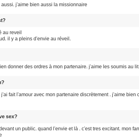
9 aussi. j'aime bien aussi la missionnaire
st?
é au reveil
d. il y a pleins d'envie au réveil.
bien donner des ordres à mon partenaire. j'aime les soumis au lit
m?
'ai fait l'amour avec mon partenaire discrètement . j'aime bien c
ave sex?
vant un public. quand l'envie et là . c'est tres excitant. mon fa
e