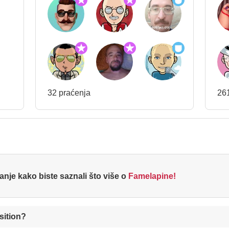
32 praćenja
261
tanje kako biste saznali što više o
Famelapine!
sition?