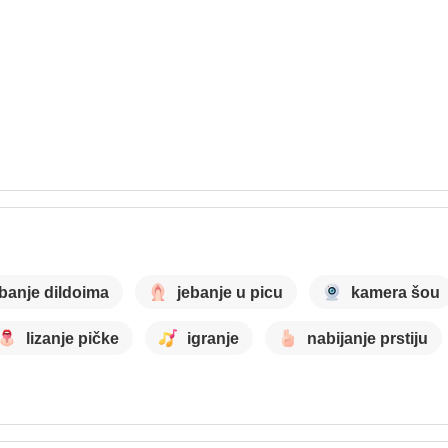
ebanje dildoima
jebanje u picu
kamera šou
lizanje pičke
igranje
nabijanje prstiju