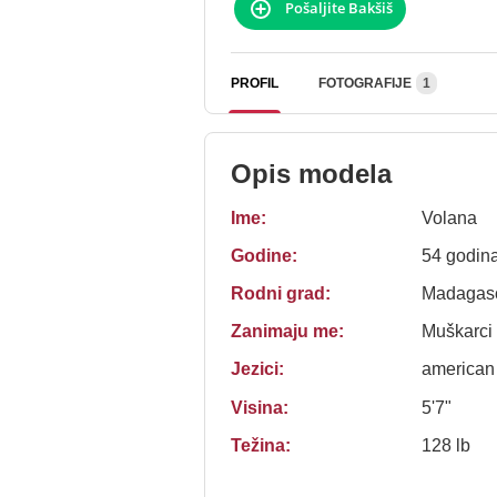
Pošaljite Bakšiš
PROFIL
FOTOGRAFIJE
1
Opis modela
Ime:
Volana
Godine:
54 godin
Rodni grad:
Madagasc
Zanimaju me:
Muškarci
Jezici:
american
Visina:
5'7"
Težina:
128 lb