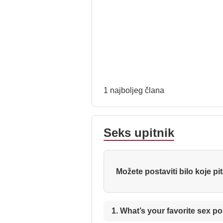
1 najboljeg člana
Seks upitnik
Možete postaviti bilo koje pi
1. What’s your favorite sex po