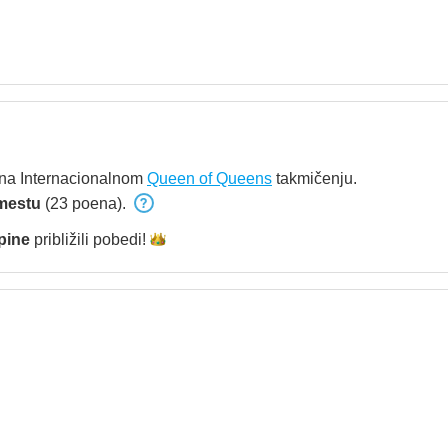
na Internacionalnom
Queen of Queens
takmičenju.
mestu
(23 poena).
pine
približili
pobedi!