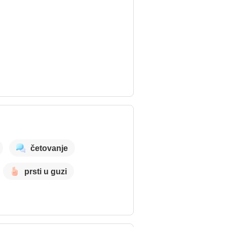
četovanje
prsti u guzi