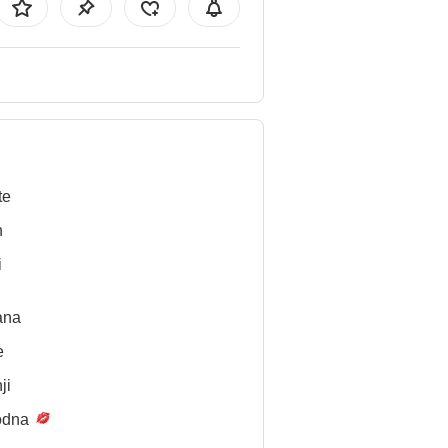
te
n
i
ana
e
ji
odna