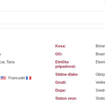
Kosa:
Brine
a
Oči:
Brao
ar, Tana
Etnička
Ebon
pripadnost:
Stidne dlake:
Obrij
Francuski
Grudi:
Velik
Dupe:
Sredn
Status veze:
Slob