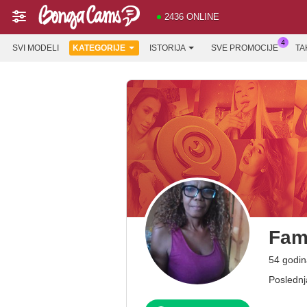
2436 ONLINE
SVI MODELI
KATEGORIJE
ISTORIJA
SVE PROMOCIJE
TA
Fam
54 godi
Poslednj