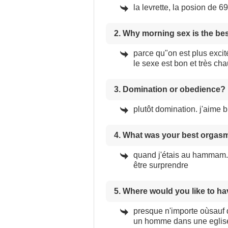
la levrette, la posion de 6
2. Why morning sex is the be
parce qu"on est plus excit
le sexe est bon et très chau
3. Domination or obedience?
plutôt domination. j'aime 
4. What was your best orgas
quand j'étais au hammam. j
être surprendre
5. Where would you like to h
presque n'importe oùsauf de
un homme dans une eglis