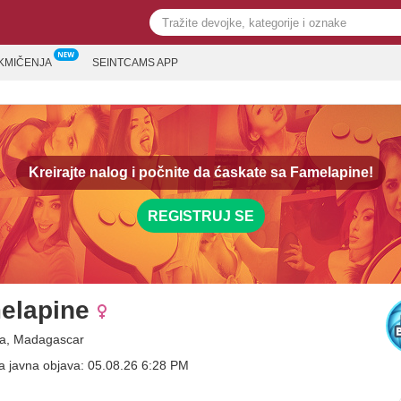
KMIČENJA
SEINTCAMS APP
Kreirajte nalog i počnite da ćaskate sa
Famelapine!
REGISTRUJ SE
elapine
na, Madagascar
a javna objava: 05.08.26 6:28 PM