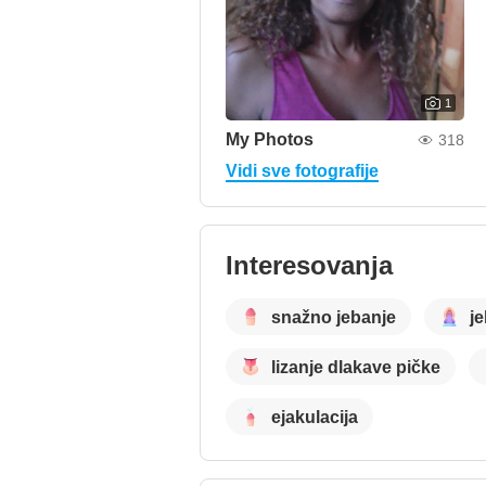
1
My Photos
318
Vidi sve fotografije
Interesovanja
snažno jebanje
j
lizanje dlakave pičke
ejakulacija