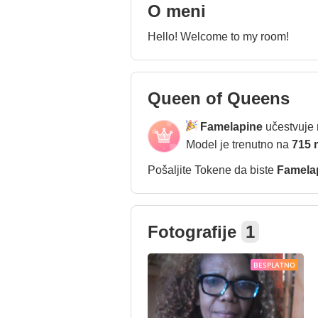
O meni
Hello! Welcome to my room!
Queen of Queens
Famelapine
učestvuje 
Model je trenutno na
715 
Pošaljite Tokene da biste
Famela
Fotografije
1
BESPLATNO