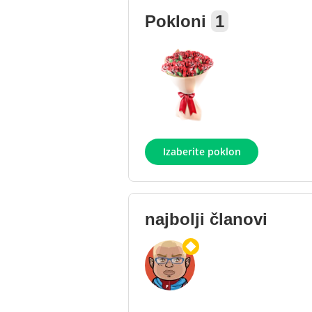
Pokloni
1
Izaberite poklon
najbolji članovi